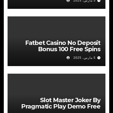
5 مارس، 2025
Fatbet Casino No Deposit
Bonus 100 Free Spins
5 مارس، 2025
Slot Master Joker By
Pragmatic Play Demo Free
Play