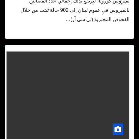
بفيروس كورونا، ليرتفع بذلك إجمالي عدد المصابين
بالفيروس في عموم لبنان إلى 902 حالة ثبتت من خلال
الفحوص المخبرية (بي سي آر)…